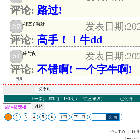
评论:
路过!
发表日期:
20
习惯了就好
次新
评论:
高手！！牛dd
发表日期:
20
冷与夜
历史
评论:
不错啊! 一个字牛啊!
回复
分享到
[23错04]﹛190期﹜（红蓝绿波）======已公开
上一篇:
跳转
1
2
3
4
5
6
末页
下一页
选 页
个人中心
|
联系
Time now 