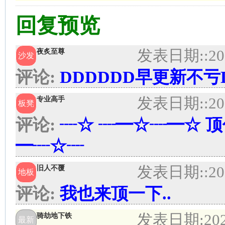
回复预览
发表日期:
:20
夜炙至尊
沙发
评论:
DDDDDD早更新不亏D
发表日期:
:20
专业高手
板凳
评论:
┈☆ ┈━☆┈━☆ 
━┈☆┈
发表日期:
:20
旧人不覆
地板
评论:
我也来顶一下..
发表日期:
20
骑劫地下铁
最新