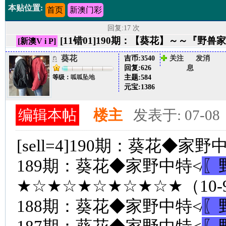
本贴位置:
首页
新澳门彩
回复:17 次
[11错01]190期：【葵花】～～『野
[新澳V i P]
葵花
吉币:
3540
关注
发消
回复:
626
息
主题:
584
等级：
呱呱坠地
元宝:
1386
编辑本帖
楼主
发表于: 07-08
[sell=4]190期：葵花◆家野
189期：葵花◆家野中特≮
〖
★☆★☆★☆★☆★☆★（10
188期：葵花◆家野中特≮
〖