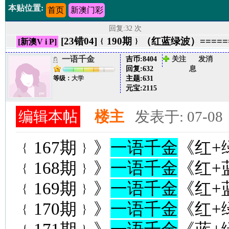
本贴位置:
首页
新澳门彩
回复:32 次
[23错04]﹛190期﹜（红蓝绿波）====
[新澳V i P]
一语千金
吉币:
8404
关注
发消
回复:
632
息
主题:
631
等级：
大学
元宝:
2115
编辑本帖
楼主
发表于: 07-08
﹛167期﹜》
一语千金
《红+
﹛168期﹜》
一语千金
《红+
﹛169期﹜》
一语千金
《红+
﹛170期﹜》
一语千金
《红+