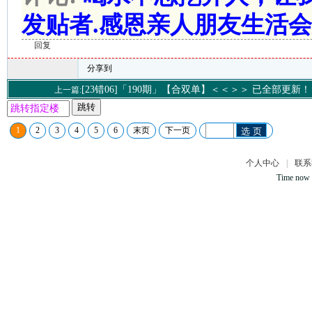
发贴者.感恩亲人朋友生活会
回复
分享到
[23错06]「190期」【合双单】＜＜＞＞ 已全部更新！
上一篇:
跳转
1
2
3
4
5
6
末页
下一页
选 页
个人中心
|
联系
Time now 