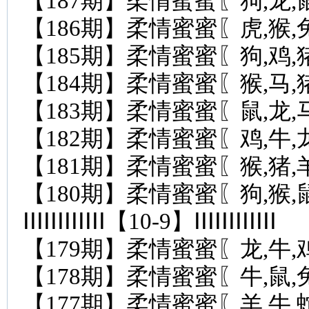
【187期】柔情蜜蜜〖狗,龙,鼠,
【186期】柔情蜜蜜〖虎,猴,兔,
【185期】柔情蜜蜜〖狗,鸡,猪,
【184期】柔情蜜蜜〖猴,马,猪,
【183期】柔情蜜蜜〖鼠,龙,马,
【182期】柔情蜜蜜〖鸡,牛,龙,
【181期】柔情蜜蜜〖猴,猪,羊,
【180期】柔情蜜蜜〖狗,猴,鼠,
ⅠⅠⅠⅠⅠⅠⅠⅠⅠⅠⅠⅠ【10-9】ⅠⅠⅠⅠⅠⅠⅠⅠⅠⅠⅠⅠ
【179期】柔情蜜蜜〖龙,牛,鸡,
【178期】柔情蜜蜜〖牛,鼠,兔,
【177期】柔情蜜蜜〖羊,牛,蛇,