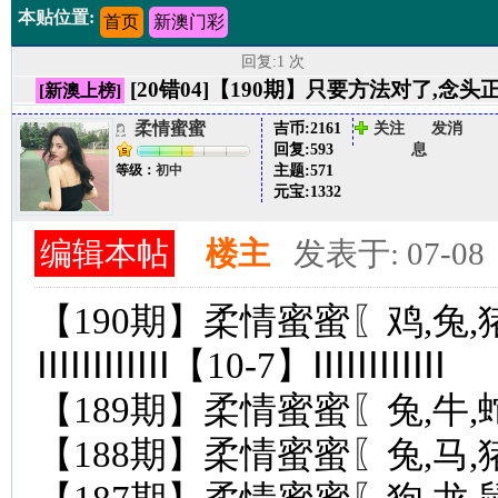
本贴位置:
首页
新澳门彩
回复:1 次
[20错04]【190期】只要方法对了,念
[新澳上榜]
柔情蜜蜜
吉币:
2161
关注
发消
回复:
593
息
主题:
571
等级：
初中
元宝:
1332
编辑本帖
楼主
发表于: 07-08
【190期】柔情蜜蜜〖鸡,兔,猪,
ⅠⅠⅠⅠⅠⅠⅠⅠⅠⅠⅠⅠ【10-7】ⅠⅠⅠⅠⅠⅠⅠⅠⅠⅠⅠⅠ
【189期】柔情蜜蜜〖兔,牛,蛇,
【188期】柔情蜜蜜〖兔,马,猪,