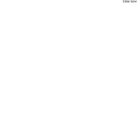
Time now 