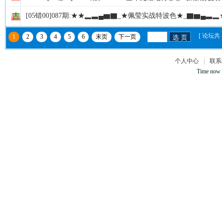
[05错00]087期:★★▂▃▄▆▇_★佩莹实战特波色★_▇▆▄▃
[ 论坛共
1
2
3
4
5
6
末页
下一页
选 页
个人中心
|
联系
Time now 