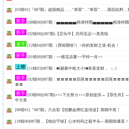
[03错01]『087期』超级精品……“单双”…“单双”……跟踪此料，
[00错00]087期：▅▅▅▅▅精准特围▅▅▅▅▅精准
[02错00](087期)【②头中】共同见证==美美哒
[12错04]087期:（買啥開啥?）=你的发财之道-机会！
[01错00]087期：==槿花凉夏==平特一肖==
[11错03]087期：■I躺着中枪大小I■恭喜发财，
2
[02错00]087期：〓〓〓〓〓四尾〓〓〓〓〓四尾〓〓
〓〓
[03错00](087期)×××下次努カ×××原创提供→【⑨生肖】
中大奖
[06错01]『087期』六合彩【招鹏金牌红蓝绿波】期期中奖！
[18错00]087期，【独自守候】心水特码之殺半头---期期助暴富