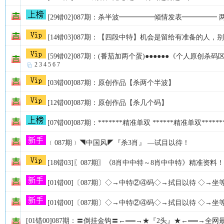
[29错02]087期：杀半波━━━━━倾情发表━━━━━
[14错03]087期：【四段中特】机会是留给有准备的人
[59错02]087期：(番茄加两个蛋)●●●●●●《个人原创杀码
2
3
4
5
6
7
[03错00]087期：原创作品【杀两个半波】
[12错00]087期：原创作品【杀几个码】
[07错00]087期：*******精准单双 ******精准单双******
﹛087期﹜◥中国风◤『杀3肖』 —试目以待！
[18错03]〖087期〗《8肖中中特～8肖中中特》精准资料！
[01错00]〔087期〕◇→中特②④码◇→拭目以待 ◇→坐
[01错00]〔087期〕◇→中特②④码◇→拭目以待 ◇→坐
[01错00]087期：〓倒挂金钩〓←══→★『2头』★←══→全