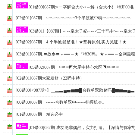
[01错00]087期:≈一字解合大小≈→解｛合大小｝ 特开0
[02错01]087期：~~~~~~~~~~~~3个半波波中特~~~~~~~~~~~~
[03错01]【087期】~~~皇太子妃~~~<三十码中>~~~皇太
[07错02]087期：4 个半波就是准！★坚持原创,实力见证！★
[03错01]087期.〓故乡〓←══→★『特36码』★←══→全
[05错02]087期：≈≈≈≈◤六尾中特心水区◥≈≈≈≈≈
[02错01]087期大家发财（22码中特）
[00错00]<087期>】▁▂▃▄▅▆▇█合数单双敢赌吗█▇▆▅▄
[00错00]087期：------合数单双中------把握机会。
[01错00]087期：精选必中
[01错00]087期.成功绝非偶然，实力打造。【深情与你