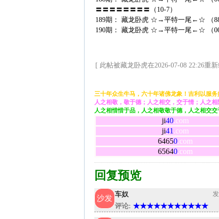
〓〓〓〓〓〓〓〓（10-7）
189期： 藏龙卧虎 ☆→平特一尾←☆ （888
190期： 藏龙卧虎 ☆→平特一尾←☆ （000
[ 此帖被藏龙卧虎在2026-07-08 22:26重新
三十年众生牛马，六十年诸佛龙象！吉利以服务
人之相敬，敬于德；人之相交，交于情；人之相
人之相惜惜于品，人之相敬敬于德，人之相交交
ji
40
.com
ji
41
.com
6465
0
.com
6564
0
.com
回复预览
车奴
发
沙发
评论:
★★★★★★★★★★★