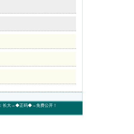
90期：长大→◆正码◆→免费公开！