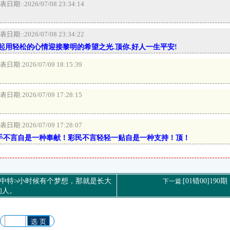
表日期:
:2026/07/08 23:34:14
表日期:
:2026/07/08 23:34:22
起用轻松的心情迎接黎明的希望之光.顶你.好人一生平安!
表日期:
2026/07/09 18:15:39
表日期:
2026/07/09 17:28:15
表日期:
2026/07/09 17:28:07
手不言自是一种奉献！彩民不言轻轻一贴自是一种支持！顶！
六码中中特≯小时候有个梦想，那就是长大
[01错00]1
下一篇:
的人。
选 页