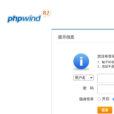
提示信息
您没有登
1、帖子ID
2、您还不
密 码
开启
隐身登录
登录