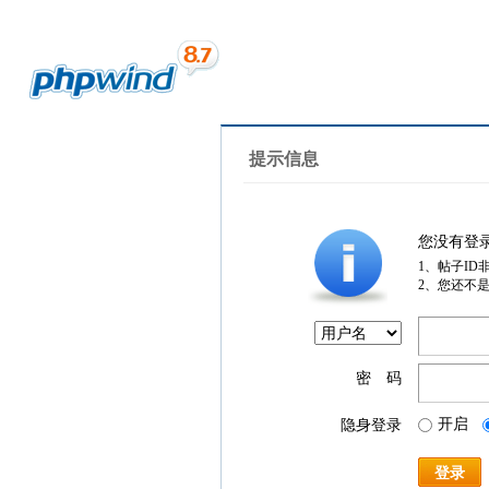
提示信息
您没有登
1、帖子ID
2、您还不
密 码
开启
隐身登录
登录