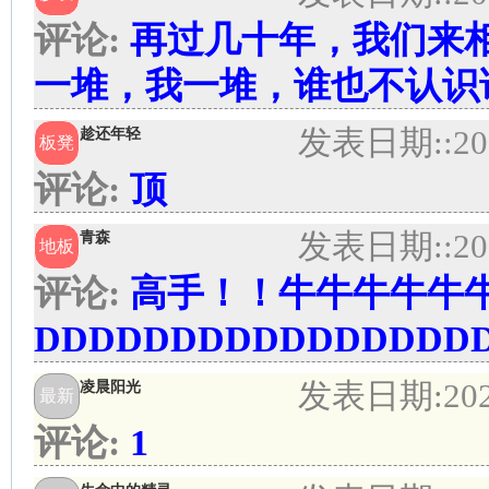
评论:
再过几十年，我们来
一堆，我一堆，谁也不认识
发表日期:
:20
趁还年轻
板凳
评论:
顶
发表日期:
:20
青森
地板
评论:
高手！！牛牛牛牛牛牛
DDDDDDDDDDDDDDDD
发表日期:
20
凌晨阳光
最新
评论:
1