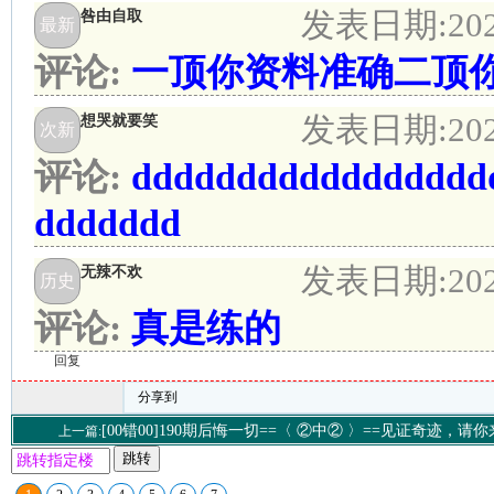
发表日期:
20
咎由自取
最新
评论:
一顶你资料准确二顶
发表日期:
20
想哭就要笑
次新
评论:
ddddddddddddddddd
ddddddd
发表日期:
20
无辣不欢
历史
评论:
真是练的
回复
分享到
[00错00]190期后悔一切==〈 ②中② 〉==见证奇迹，请
上一篇:
跳转