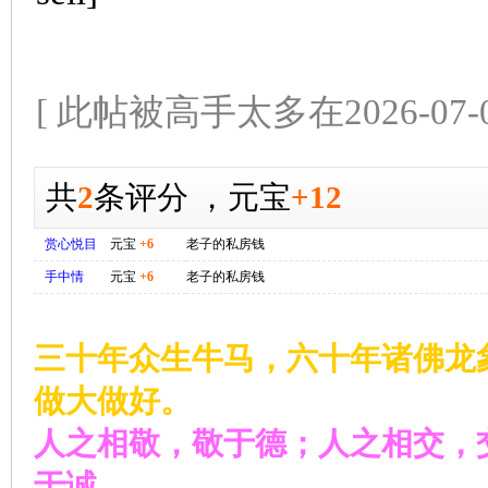
[ 此帖被高手太多在2026-07-0
共
2
条评分
，
元宝
+12
赏心悦目
元宝
+6
老子的私房钱
手中情
元宝
+6
老子的私房钱
三十年众生牛马，六十年诸佛龙
做大做好。
人之相敬，敬于德；人之相交，
于诚。