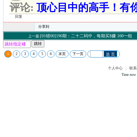
评论:
顶心目中的高手！有
回复
分享到
[01错00]190期：二十二码中，每期买$赚 100一组
上一篇:
跳转
1
2
3
4
5
6
末页
下一页
选 页
个人中心
|
联系
Time now 