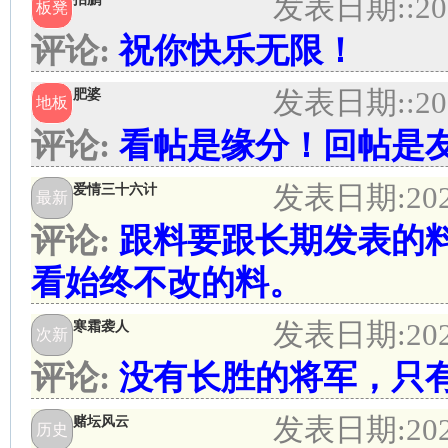
发表日期:
:20
板凳
评论:
祝你快乐无限！
发表日期:
:20
肥婆
地板
评论:
看帖是缘分！回帖是
发表日期:
20
爱情三十六计
最新
评论:
跟料要跟长期发表的
看始终不改的料。
发表日期:
20
寒霜袭人
次新
评论:
没有长胜的将军，只
发表日期:
20
赌坛风云
历史