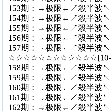
153期：→极限←↗殺半波↖{
154期：→极限←↗殺半波↖{
155期：→极限←↗殺半波↖{
156期：→极限←↗殺半波↖{
157期：→极限←↗殺半波↖{
☆☆☆☆☆☆☆☆☆☆☆☆[10-1
158期：→极限←↗殺半波↖{
159期：→极限←↗殺半波↖{
160期：→极限←↗殺半波↖{
161期：→极限←↗殺半波↖{
162期：→极限←↗殺半波↖{