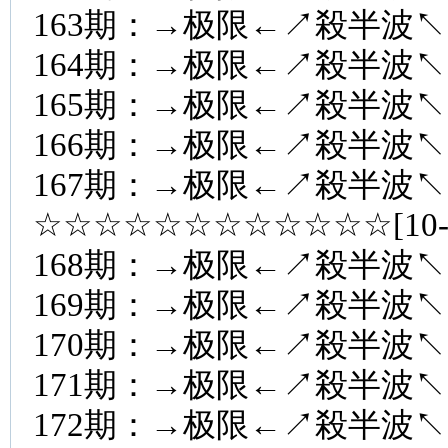
163期：→极限←↗殺半波↖{
164期：→极限←↗殺半波↖{
165期：→极限←↗殺半波↖{
166期：→极限←↗殺半波↖{
167期：→极限←↗殺半波↖{
☆☆☆☆☆☆☆☆☆☆☆☆[10-
168期：→极限←↗殺半波↖{
169期：→极限←↗殺半波↖{
170期：→极限←↗殺半波↖{
171期：→极限←↗殺半波↖{
172期：→极限←↗殺半波↖{