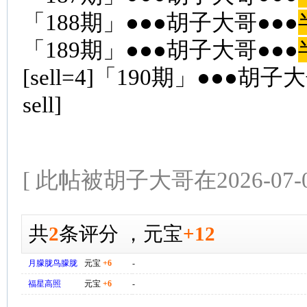
「188期」●●●胡子大哥●●●
「189期」●●●胡子大哥●●●
[sell=4]「190期」●●●胡子
sell]
[ 此帖被胡子大哥在2026-07-0
共
2
条评分
，
元宝
+12
月朦胧鸟朦胧
元宝
+6
-
福星高照
元宝
+6
-