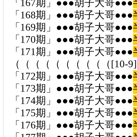
「167期」●●●胡子大哥●●●
「168期」●●●胡子大哥●●●
「169期」●●●胡子大哥●●●
「170期」●●●胡子大哥●●●
「171期」●●●胡子大哥●●●
（（（（（（（（（（[10-
「172期」●●●胡子大哥●●●
「173期」●●●胡子大哥●●●
「174期」●●●胡子大哥●●●
「175期」●●●胡子大哥●●●
「176期」●●●胡子大哥●●●