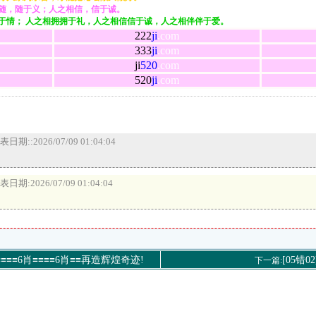
随，随于义；人之相信，信于诚。
于情； 人之相拥拥于礼，人之相信信于诚，人之相伴伴于爱。
222
ji
.com
333
ji
.com
ji
520
.com
520
ji
.com
表日期:
:2026/07/09 01:04:04
表日期:
2026/07/09 01:04:04
≡≡≡≡≡≡6肖≡≡≡≡6肖≡≡再造辉煌奇迹!
[05错0
下一篇: