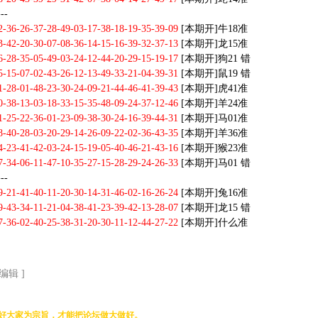
--
2-36-26-37-28-49-03-17-38-18-19-35-39-09
[本期开]牛18准
3-42-20-30-07-08-36-14-15-16-39-32-37-13
[本期开]龙15准
6-28-35-05-49-03-24-12-44-20-29-15-19-17
[本期开]狗21 错
5-15-07-02-43-26-12-13-49-33-21-04-39-31
[本期开]鼠19 错
1-28-01-48-23-30-24-09-21-44-46-41-39-43
[本期开]虎41准
0-38-13-03-18-33-15-35-48-09-24-37-12-46
[本期开]羊24准
1-25-22-36-01-23-09-38-30-24-16-39-44-31
[本期开]马01准
8-40-28-03-20-29-14-26-09-22-02-36-43-35
[本期开]羊36准
4-23-41-42-03-24-15-19-05-40-46-21-43-16
[本期开]猴23准
7-34-06-11-47-10-35-27-15-28-29-24-26-33
[本期开]马01 错
--
9-21-41-40-11-20-30-14-31-46-02-16-26-24
[本期开]兔16准
9-43-34-11-21-04-38-41-23-39-42-13-28-07
[本期开]龙15 错
7-36-02-40-25-38-31-20-30-11-12-44-27-22
[本期开]什么准
编辑 ]
好大家为宗旨，才能把论坛做大做好。