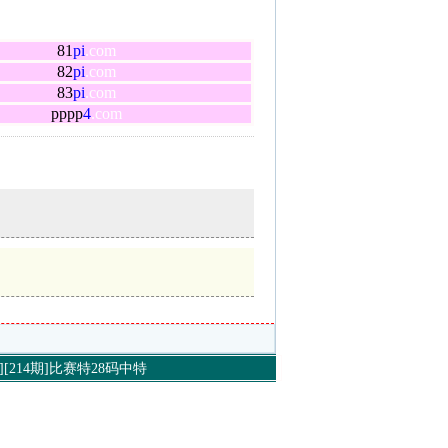
81
pi
.com
82
pi
.com
83
pi
.com
pppp
4
.com
2][214期]比赛特28码中特