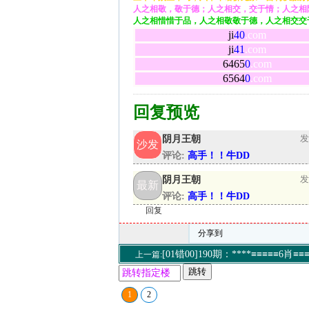
人之相敬，敬于德；人之相交，交于情；人之相
人之相惜惜于品，人之相敬敬于德，人之相交交
ji
40
.com
ji
41
.com
6465
0
.com
6564
0
.com
回复预览
阴月王朝
发
沙发
评论:
高手！！牛DD
阴月王朝
发
最新
评论:
高手！！牛DD
回复
分享到
[01错00]190期：****≡≡≡≡≡6肖
上一篇:
跳转
1
2