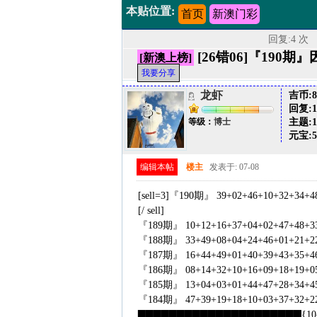
本贴位置:
首页
新澳门彩
回复:4 次
[26错06]『19
[新澳上榜]
我要分享
龙虾
吉币:
8
回复:
1
主题:
1
等级：
博士
元宝:
5
编辑本帖
楼主
发表于: 07-08
[sell=3]『190期』 39+02+46+10+32+3
[/ sell]
『189期』 10+12+16+37+04+02+47+48+
『188期』 33+49+08+04+24+46+01+21+
『187期』 16+44+49+01+40+39+43+35+
『186期』 08+14+32+10+16+09+18+19+
『185期』 13+04+03+01+44+47+28+34+
『184期』 47+39+19+18+10+03+37+32+
▇▇▇▇▇▇▇▇▇▇▇▇▇▇▇▇▇▇▇▇▇{10-