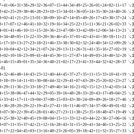
47+41+06+31+38+29+32+36+07+15+44+34+49+25+26+01+24+02+
03+42+25+29+38+46+28+23+10+15+34+01+36+05+14+35+30+24+
39+02+41+21+25+13+01+38+09+10+47+14+05+49+26+17+43+30+
08+17+07+12+46+41+10+32+19+16+34+25+22+15+11+36+21+26+
24+01+41+46+10+11+15+20+36+23+47+08+33+42+09+12+06+34+
09+34+48+05+13+22+33+20+36+46+45+37+01+42+43+41+38+18+
35+17+10+13+27+23+18+21+46+33+38+30+02+32+24+40+34+12+
18+10+04+42+12+34+21+07+24+29+13+11+26+31+41+35+16+27+
38+02+10+18+23+09+41+44+45+30+11+27+47+14+49+03+24+40+
26+46+15+49+01+35+34+36+48+21+02+17+23+41+33+44+32+42+
8}
34+32+46+48+14+43+23+12+40+44+45+37+27+35+11+15+33+10+
38+18+19+14+11+01+30+08+44+32+29+41+07+43+28+25+20+02+
09+29+11+36+23+33+18+27+49+40+34+16+21+02+15+12+13+42+
34+15+38+06+47+44+32+29+05+39+16+48+28+33+20+43+17+49+
05+33+41+17+11+19+04+37+08+15+03+43+30+24+09+49+26+18+
21+36+28+20+29+22+19+45+27+41+16+11+46+07+34+37+06+49+
13+07+30+22+39+45+28+01+46+27+23+11+38+25+35+18+48+47+
39+25+38+32+40+45+19+08+04+15+11+33+12+43+44+22+36+27+
48+07+11+35+37+42+21+12+16+28+43+31+15+20+41+34+46+13+
38+17+22+04+45+03+13+16+48+23+26+05+39+18+42+11+32+35+