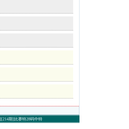
2][214期]比赛特28码中特