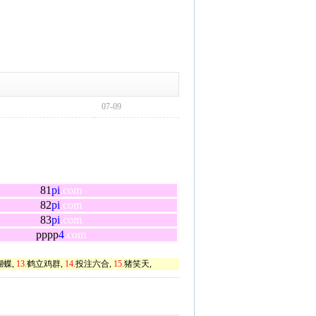
07-09
81
pi
.com
82
pi
.com
83
pi
.com
pppp
4
.com
蝴蝶,
13.
鹤立鸡群,
14.
投注六合,
15.
猪笑天,