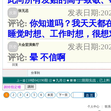
发表日期:
20
张无忌
次新
评论:
你知道吗？我天天都
睡觉时想、工作时想，很想
发表日期:
20
大会堂演奏厅
历史
评论:
晕 不信啊
回复
分享到
[18错04]190期:㊣★九肖㊣★〓〓∷∷期期实战，已上料
上一篇:
跳转
1
2
3
4
5
6
末页
下一页
选 页
个人中心
|
联系