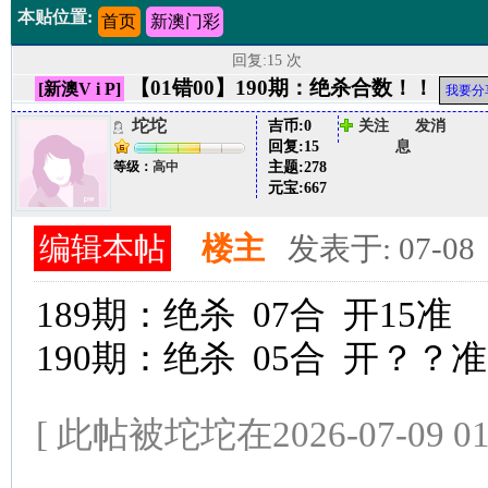
本贴位置:
首页
新澳门彩
回复:15 次
【01错00】190期：绝杀合数！！
[新澳V i P]
我要分
坨坨
吉币:
0
关注
发消
回复:
15
息
主题:
278
等级：
高中
元宝:
667
编辑本帖
楼主
发表于: 07-08
189期：绝杀 07合 开15准
190期：绝杀 05合 开？？准
[ 此帖被坨坨在2026-07-09 0