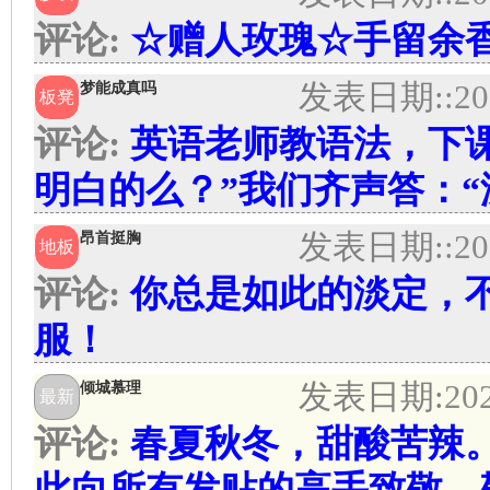
评论:
☆赠人玫瑰☆手留余
发表日期:
:20
梦能成真吗
板凳
评论:
英语老师教语法，下课
明白的么？”我们齐声答：“
发表日期:
:20
昂首挺胸
地板
评论:
你总是如此的淡定，
服！
发表日期:
20
倾城慕理
最新
评论:
春夏秋冬，甜酸苦辣
此向所有发贴的高手致敬、