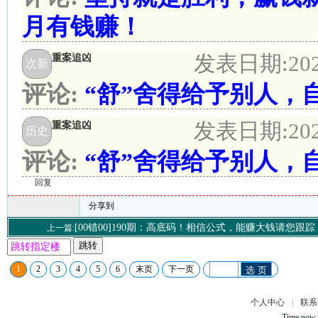
月有钱赚！
发表日期:
20
重案追凶
次新
评论:
“舒”舍得给予别人，
发表日期:
20
重案追凶
历史
评论:
“舒”舍得给予别人，
回复
分享到
[00错00]190期：高底码！相信公式，能赚大钱请您跟踪
上一篇:
跳转
1
2
3
4
5
6
末页
下一页
选 页
个人中心
|
联系
Time now 