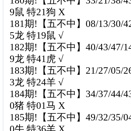
180期!【五不中】33/21/38/4
9鼠 特21狗 X
181期!【五不中】08/13/30/4
5龙 特19鼠 √
182期!【五不中】40/43/47/1
9龙 特41虎 √
183期!【五不中】21/27/05/2
3龙 特24羊 √
184期!【五不中】34/37/44/4
0猪 特01马 X
185期!【五不中】49/32/35/0
0牛 特36羊 X