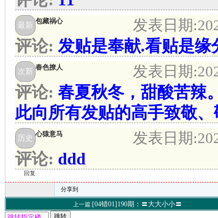
发表日期:
20
包藏祸心
最新
评论:
发贴是奉献.看贴是缘
发表日期:
20
春色撩人
次新
评论:
春夏秋冬，甜酸苦辣
此向所有发贴的高手致敬、
发表日期:
20
心猿意马
历史
评论:
ddd
回复
分享到
[04错01]190期：〓大大小小〓
上一篇:
跳转