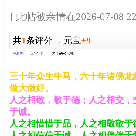
[ 此帖被亲情在2026-07-08 2
共
1
条评分
，
元宝
+9
注册先
元宝
+9
老子的私房钱
三十年众生牛马，六十年诸佛龙
做大做好。
人之相敬，敬于德；人之相交，
于诚。
人之相惜惜于品，人之相敬敬于
人之相信信于诚，人之相伴伴于