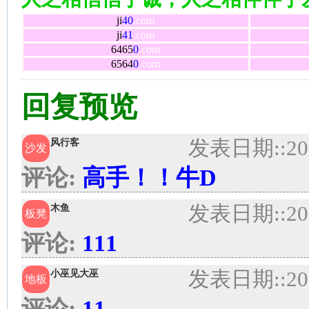
ji
40
.com
ji
41
.com
6465
0
.com
6564
0
.com
回复预览
发表日期:
:20
风行客
沙发
评论:
高手！！牛D
发表日期:
:20
木鱼
板凳
评论:
111
发表日期:
:20
小巫见大巫
地板
评论:
11