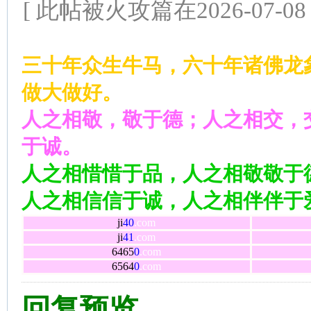
[ 此帖被火攻篇在2026-07-08
三十年众生牛马，六十年诸佛龙
做大做好。
人之相敬，敬于德；人之相交，
于诚。
人之相惜惜于品，人之相敬敬于
人之相信信于诚，人之相伴伴于
ji
40
.com
ji
41
.com
6465
0
.com
6564
0
.com
回复预览