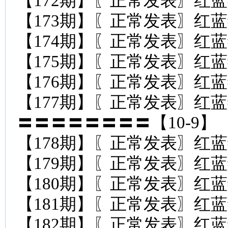
【172期】〖正常发表〗红蓝绿
【173期】〖正常发表〗红蓝绿
【174期】〖正常发表〗红蓝绿
【175期】〖正常发表〗红蓝绿
【176期】〖正常发表〗红蓝绿
【177期】〖正常发表〗红蓝绿
〓〓〓〓〓〓〓〓【10-9】
【178期】〖正常发表〗红蓝绿
【179期】〖正常发表〗红蓝绿
【180期】〖正常发表〗红蓝绿
【181期】〖正常发表〗红蓝绿
【182期】〖正常发表〗红蓝绿