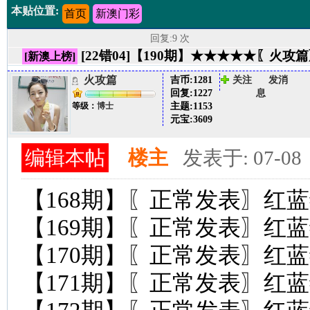
本贴位置:
首页
新澳门彩
回复:9 次
[22错04]【190期】★★★★★〖火
[新澳上榜]
火攻篇
吉币:
1281
关注
发消
回复:
1227
息
主题:
1153
等级：
博士
元宝:
3609
编辑本帖
楼主
发表于: 07-08
【168期】〖正常发表〗红蓝绿
【169期】〖正常发表〗红蓝绿
【170期】〖正常发表〗红蓝绿
【171期】〖正常发表〗红蓝绿