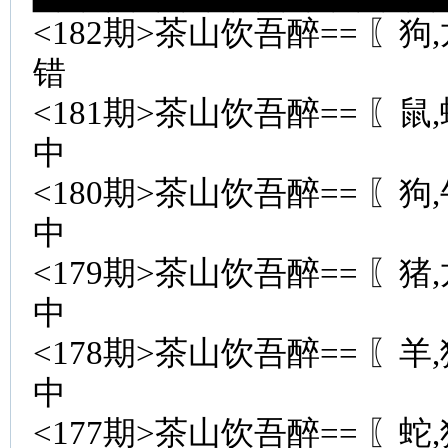
<182期>茶山饮吾醉== 〖狗,
错
<181期>茶山饮吾醉== 〖鼠,
中
<180期>茶山饮吾醉== 〖狗,
中
<179期>茶山饮吾醉== 〖猪,
中
<178期>茶山饮吾醉== 〖羊,
中
<177期>茶山饮吾醉== 〖蛇,