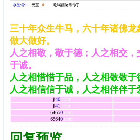
水晶蜗牛
元宝
+6
吃喝嫖赌靠你了
三十年众生牛马，六十年诸佛龙
做大做好。
人之相敬，敬于德；人之相交，
于诚。
人之相惜惜于品，人之相敬敬于
人之相信信于诚，人之相伴伴于
ji
40
.com
ji
41
.com
6465
0
.com
6564
0
.com
回复预览