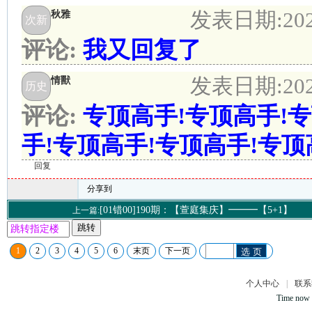
发表日期:
20
秋雅
次新
评论:
我又回复了
发表日期:
20
情獸
历史
评论:
专顶高手!专顶高手!专
手!专顶高手!专顶高手!专顶
回复
分享到
[01错00]190期：【萱庭集庆】━━━【5+1】
上一篇:
跳转
1
2
3
4
5
6
末页
下一页
选 页
个人中心
|
联系
Time now 