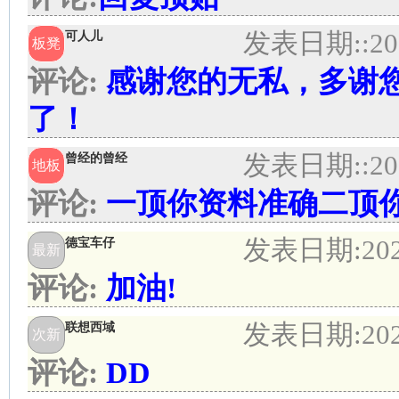
发表日期:
:20
可人儿
板凳
评论:
感谢您的无私，多谢
了！
发表日期:
:20
曾经的曾经
地板
评论:
一顶你资料准确二顶
发表日期:
20
德宝车仔
最新
评论:
加油!
发表日期:
20
联想西域
次新
评论:
DD