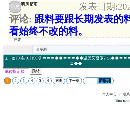
发表日期:
20
听风是雨
历史
评论:
跟料要跟长期发表的
看始终不改的料。
回复
分享到
[03错01]190期:〓〓〓◆◆〓〓〓◆◆温柔又骄傲2 头◆◆〓
上一篇:
〓◆◆
跳转
1
2
3
4
5
6
末页
下一页
选 页
个人中心
|
联系
Time now 