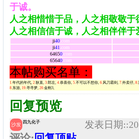
于诚。
人之相惜惜于品，人之相敬敬于
人之相信信于诚，人之相伴伴于
ji
40
.com
ji
41
.com
6465
0
.com
6564
0
.com
本帖购买名单：
1.
年代的年代,
2.
耿直,
3.
郎左,
4.
恭喜你,
5.
不可以不想你,
6.
风刀霜剑,
7.
外卖仔,
8.
8.
东游,
19.
寻寻梦,
20.
金刚3,
回复预览
发表日期:
:20
四九化子
沙发
评论:
回复顶贴