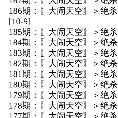
187期：〖大闹天空〗＞绝杀3尾
186期：〖大闹天空〗＞绝杀3尾
[10-9]
185期：〖大闹天空〗＞绝杀3尾
184期：〖大闹天空〗＞绝杀3尾
183期：〖大闹天空〗＞绝杀3尾
182期：〖大闹天空〗＞绝杀3尾
181期：〖大闹天空〗＞绝杀3尾
180期：〖大闹天空〗＞绝杀3尾
179期：〖大闹天空〗＞绝杀3尾
178期：〖大闹天空〗＞绝杀3尾
177期：〖大闹天空〗＞绝杀3尾