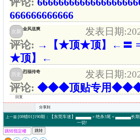
评论:
6666666666666666666
666666666666
发表日期:
20
金风送爽
次新
评论:
→【★顶★顶】←〓 =
★顶】←
发表日期:
20
烈福传奇
历史
评论:
◆◆◆顶贴专用◆◆
回复
分享到
[08错01]190期：【东莞车迷】▄▄▄▄▄＞绝杀3尾＜▄▄▄▄▄长
上一篇:
一切!
跳转