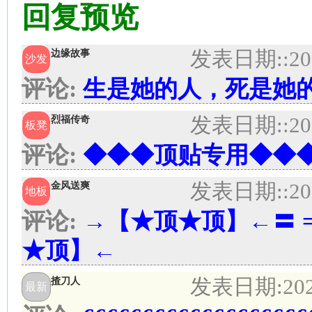
回复预览
发表日期:
:20
边缘故事
沙发
评论:
生是她的人，死是她
发表日期:
:20
烈福传奇
板凳
评论:
◆◆◆顶贴专用◆◆
发表日期:
:20
金风送爽
地板
评论:
→【★顶★顶】←〓 =
★顶】←
发表日期:
20
揸刀人
最新