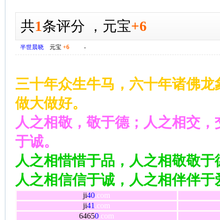
共
1
条评分
，
元宝
+6
半世晨晓
元宝
+6
-
三十年众生牛马，六十年诸佛龙
做大做好。
人之相敬，敬于德；人之相交，
于诚。
人之相惜惜于品，人之相敬敬于
人之相信信于诚，人之相伴伴于
ji
40
.com
ji
41
.com
6465
0
.com