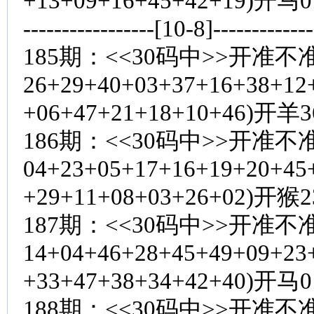
+13+09+16+45+42+19)开
-----------------[10-8]-------------
185期：<<30码中>>开准不准就
26+29+40+03+37+16+38+12
+06+47+21+18+10+46)开
186期：<<30码中>>开准不准就
04+23+05+17+16+19+20+45
+29+11+08+03+26+02)开
187期：<<30码中>>开准不准就
14+04+46+28+45+49+09+23
+33+47+38+34+42+40)开
188期：<<30码中>>开准不准就