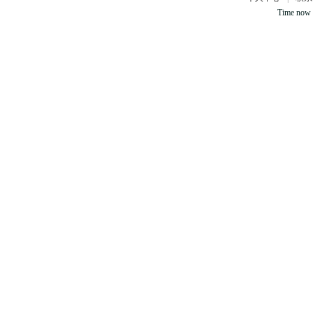
Time now 