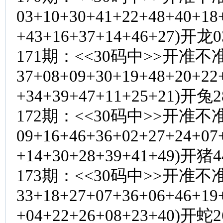
03+10+30+41+22+48+40+18
+43+16+37+14+46+27)开
171期：<<30码中>>开准不准就
37+08+09+30+19+48+20+22
+34+39+47+11+25+21)开
172期：<<30码中>>开准不准就
09+16+46+36+02+27+24+07
+14+30+28+39+41+49)开猪4
173期：<<30码中>>开准不准就
33+18+27+07+36+06+46+19
+04+22+26+08+23+40)开