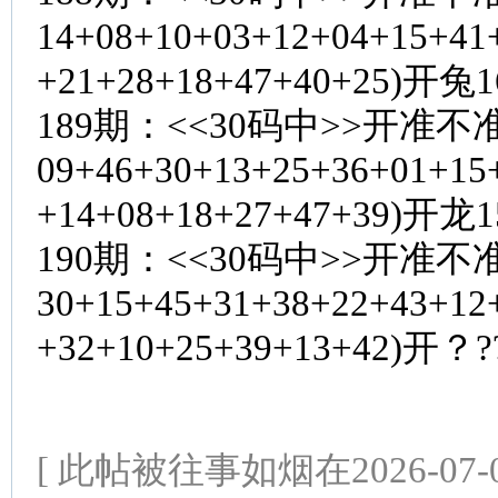
14+08+10+03+12+04+15+41
+21+28+18+47+40+25)开兔1
189期：<<30码中>>开准不准就
09+46+30+13+25+36+01+15
+14+08+18+27+47+39)开
190期：<<30码中>>开准不准就
30+15+45+31+38+22+43+12
+32+10+25+39+13+42)开？
[ 此帖被往事如烟在2026-07-0