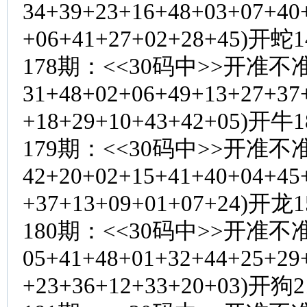
34+39+23+16+48+03+07+40
+06+41+27+02+28+45)开蛇1
178期：<<30码中>>开准不准就
31+48+02+06+49+13+27+37
+18+29+10+43+42+05)开
179期：<<30码中>>开准不准就
42+20+02+15+41+40+04+45
+37+13+09+01+07+24)开
180期：<<30码中>>开准不准就
05+41+48+01+32+44+25+29
+23+36+12+33+20+03)开