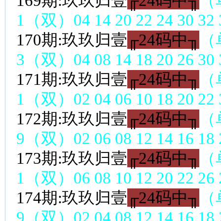
169期:玖玖归壹
╓24码中╖
（单
1（双）04 14 20 22 24 30 32 3
170期:玖玖归壹
╓24码中╖
（单
3（双）04 08 14 18 20 26 30 3
171期:玖玖归壹
╓24码中╖
（单
1（双）02 04 06 10 18 20 22 3
172期:玖玖归壹
╓24码中╖
（单
9（双）02 06 08 12 14 16 18 2
173期:玖玖归壹
╓24码中╖
（单
1（双）06 08 10 12 20 22 26 2
174期:玖玖归壹
╓24码中╖
（单
9（双）02 04 08 12 14 16 18 2