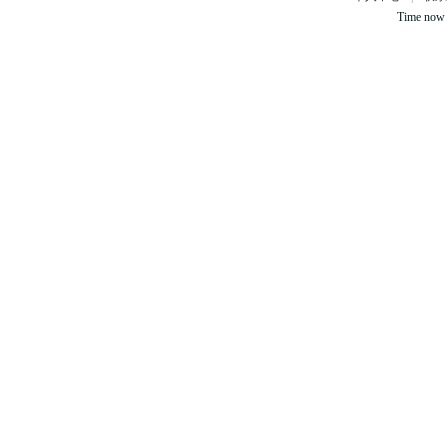
Time now 