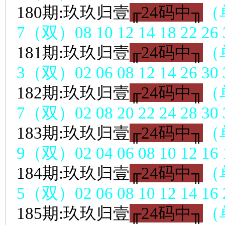
180期:玖玖归壹
╓24码中╖
（单
7（双）08 10 12 14 18 22 26 3
181期:玖玖归壹
╓24码中╖
（单
3（双）02 06 08 12 14 26 30 3
182期:玖玖归壹
╓24码中╖
（单
7（双）02 08 20 22 24 28 30 3
183期:玖玖归壹
╓24码中╖
（单
9（双）02 04 06 08 10 12 16 1
184期:玖玖归壹
╓24码中╖
（单
5（双）02 06 08 10 12 14 16 2
185期:玖玖归壹
╓24码中╖
（单