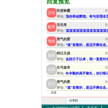
回复预览
吃货称霸
发
沙发
评论:
顶你再创辉煌。有句至理名言
毛毛哥
发
板凳
评论:
顶顶顶顶顶顶顶顶顶顶顶顶
泄气的爱
发
地板
评论:
“道”首要的，是迈开脚去走
明日天涯
发
最新
评论:
这段日子以来，我一直想对
乞丐皇帝
发
次新
评论:
向辛勤的高手敬礼，你们呕
泄气的爱
发
历史
评论:
“道”首要的，是迈开脚去走
回复
分享到
[00错00]{190期}【（杀半波
上一篇: