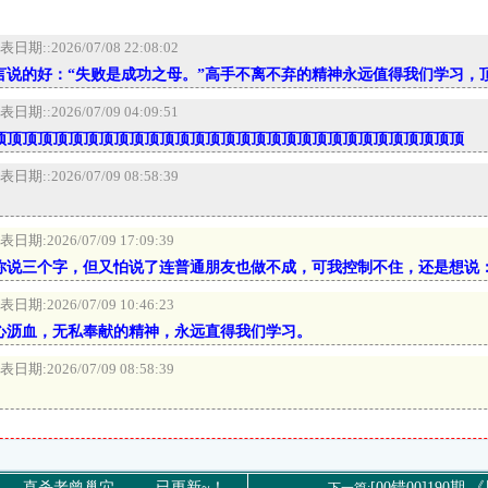
表日期:
:2026/07/08 22:08:02
说的好：“失败是成功之母。”高手不离不弃的精神永远值得我们学习，
表日期:
:2026/07/09 04:09:51
顶顶顶顶顶顶顶顶顶顶顶顶顶顶顶顶顶顶顶顶顶顶顶顶顶顶顶顶顶顶顶
表日期:
:2026/07/09 08:58:39
。
表日期:
2026/07/09 17:09:39
你说三个字，但又怕说了连普通朋友也做不成，可我控制不住，还是想说
表日期:
2026/07/09 10:46:23
心沥血，无私奉献的精神，永远直得我们学习。
表日期:
2026/07/09 08:58:39
。
）】▂▃▄直杀老曾巢穴▄▃▂已更新~！
[00错00]19
下一篇: