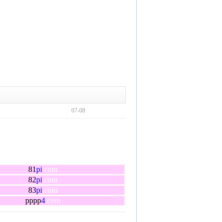
07-08
81
pi
.com
82
pi
.com
83
pi
.com
pppp
4
.com