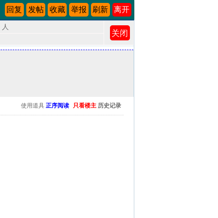
回复
发帖
收藏
举报
刷新
离开
3 人
使用道具
正序阅读
只看楼主
历史记录