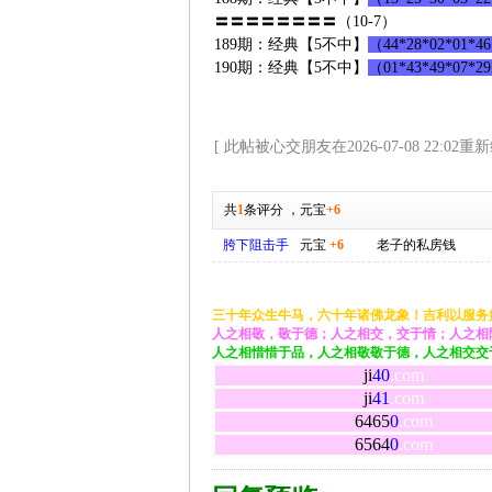
〓〓〓〓〓〓〓〓（10-7）
189期：经典【5不中】
（44*28*02*01*4
190期：经典【5不中】
（01*43*49*07*2
[ 此帖被心交朋友在2026-07-08 22:02重新
共
1
条评分
，
元宝
+6
胯下阻击手
元宝
+6
老子的私房钱
三十年众生牛马，六十年诸佛龙象！吉利以服务
人之相敬，敬于德；人之相交，交于情；人之相
人之相惜惜于品，人之相敬敬于德，人之相交交
ji
40
.com
ji
41
.com
6465
0
.com
6564
0
.com