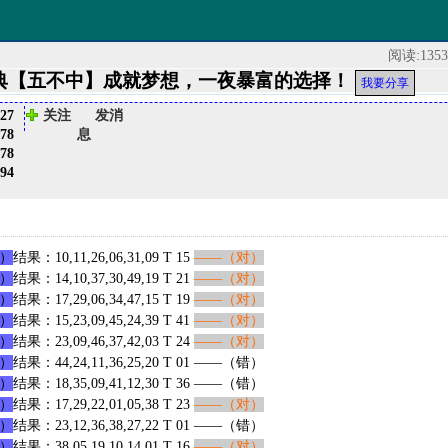
阅读:135
期：经典【五不中】成就梦想，一夜暴富的选择！
我要分享
27
关注
发消
78
息
78
94
3）
结果：10,11,26,06,31,09 T 15
——（对）
3）
结果：14,10,37,30,49,19 T 21
——（对）
7）
结果：17,29,06,34,47,15 T 19
——（对）
3）
结果：15,23,09,45,24,39 T 41
——（对）
8）
结果：23,09,46,37,42,03 T 24
——（对）
8）
结果：44,24,11,36,25,20 T 01 ——（错）
8）
结果：18,35,09,41,12,30 T 36 ——（错）
9）
结果：17,29,22,01,05,38 T 23
——（对）
0）
结果：23,12,36,38,27,22 T 01 ——（错）
2）
结果：38,05,19,10,14,01 T 16
——（对）