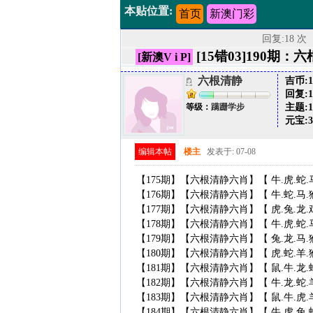
本贴位置:
首页
新澳门彩
回复:18 次
[15错03]190期
[新澳V i P]
六根清静
吉币:
1
回复:
1
主题:
1
等级：
蹒跚学步
元宝:
3
编辑本帖
楼主
发表于: 07-08
【175期】【六根清静六肖】【 牛.虎.蛇.马
【176期】【六根清静六肖】【 牛.蛇.马.猴
【177期】【六根清静六肖】【 虎.兔.龙.鸡
【178期】【六根清静六肖】【 牛.虎.蛇.马
【179期】【六根清静六肖】【 兔.龙.马.猴
【180期】【六根清静六肖】【 虎.蛇.羊.猴
【181期】【六根清静六肖】【 鼠.牛.龙.蛇
【182期】【六根清静六肖】【 牛.龙.蛇.羊
【183期】【六根清静六肖】【 鼠.牛.虎.羊
【184期】【六根清静六肖】【 牛.虎.兔.蛇