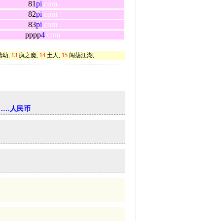
81
pi
.com
82
pi
.com
83
pi
.com
pppp
4
.com
携幼,
13.
疯之魔,
14.
土人,
15.
闯荡江湖,
……人民币