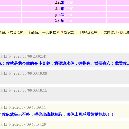
222
ji
.com
333
ji
.com
ji
520
.com
520
ji
.com
及彼,
6.
六合老痴,
7.
车晶晶,
8.
平凡的世界,
9.
落安言,
10.
阿胖连连中,
11.
爱闺蜜,
12.
扶老
表日期:
:2026/07/08 23:02:47
说：你就是我今生的奋斗目标，我要追求你，拥抱你。我要宣布：我爱你
表日期:
:2026/07/09 00:18:09
表日期:
:2026/07/09 00:18:15
表日期:
2026/07/09 17:09:11
了你依然矢志不移，望你越战越精彩，顶你上月球看嫦娥妹妹！！
表日期:
2026/07/09 15:54:29