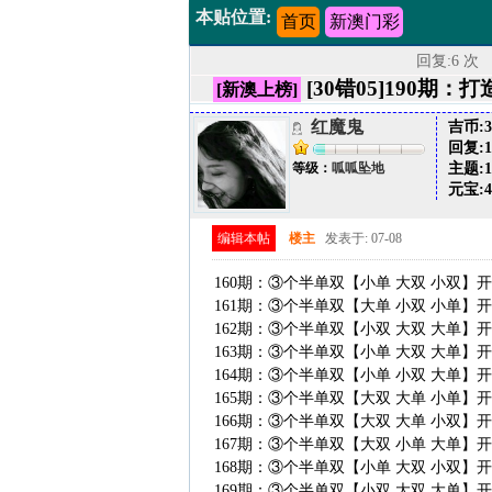
本贴位置:
首页
新澳门彩
回复:6 次
[30错05]190
[新澳上榜]
红魔鬼
吉币:
3
回复:
1
主题:
1
等级：
呱呱坠地
元宝:
4
编辑本帖
楼主
发表于: 07-08
160期：③个半单双【小单 大双 小双】开
161期：③个半单双【大单 小双 小单】开
162期：③个半单双【小双 大双 大单】开
163期：③个半单双【小单 大双 大单】开
164期：③个半单双【小单 小双 大单】开
165期：③个半单双【大双 大单 小单】开
166期：③个半单双【大双 大单 小双】开
167期：③个半单双【大双 小单 大单】开
168期：③个半单双【小单 大双 小双】开
169期：③个半单双【小双 大双 大单】开