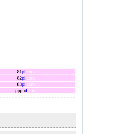
81
pi
.com
82
pi
.com
83
pi
.com
pppp
4
.com