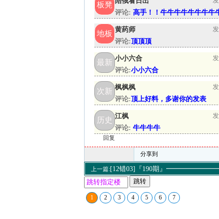
陪俄看日出
发
板凳
评论:
高手！！牛牛牛牛牛牛牛牛牛牛牛
黄药师
发
地板
评论:
顶顶顶
小小六合
发
最新
评论:
小小六合
枫枫枫
发
次新
评论:
顶上好料，多谢你的发表
江枫
发
历史
评论:
牛牛牛牛
回复
分享到
[12错03]『190期』━━━━━
上一篇:
跳转
1
2
3
4
5
6
7