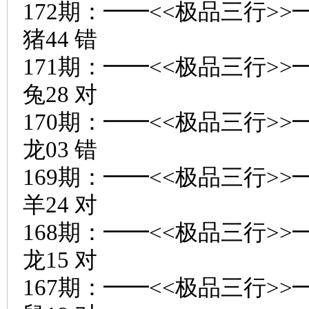
172期：━━<<极品三行>>
猪44 错
171期：━━<<极品三行>>
兔28 对
170期：━━<<极品三行>>
龙03 错
169期：━━<<极品三行>>
羊24 对
168期：━━<<极品三行>>
龙15 对
167期：━━<<极品三行>>