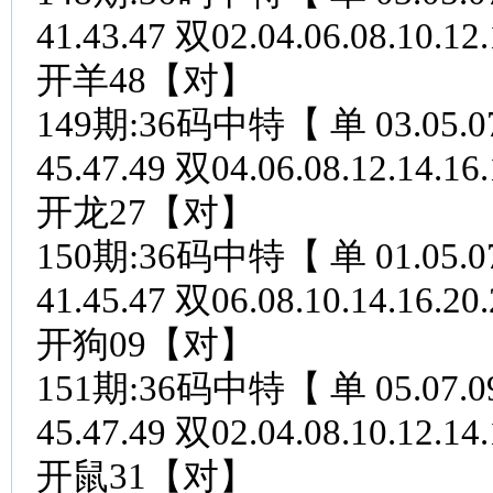
41.43.47 双02.04.06.08.10.12.
开羊48【对】
149期:36码中特【 单 03.05.07.09.
45.47.49 双04.06.08.12.14.16.
开龙27【对】
150期:36码中特【 单 01.05.07.09.
41.45.47 双06.08.10.14.16.20.
开狗09【对】
151期:36码中特【 单 05.07.09.11.
45.47.49 双02.04.08.10.12.14.
开鼠31【对】