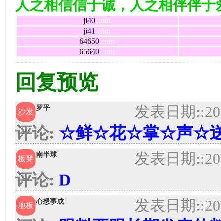
人之相信信于诚，人之相伴伴于
ji
40
.com
ji
41
.com
6465
0
.com
6564
0
.com
回复预览
发表日期:
:20
罗平
沙发
评论:
☆鲜☆花☆掌☆声☆
发表日期:
:20
南半球
板凳
评论:
D
发表日期:
:20
心想事成
地板