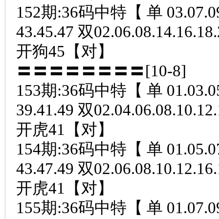
152期:36码中特【 单 03.07.09.11.
43.45.47 双02.06.08.14.16.18.
开狗45【对】
〓〓〓〓〓〓〓〓[10-8]
153期:36码中特【 单 01.03.05.07.
39.41.49 双02.04.06.08.10.12.
开虎41【对】
154期:36码中特【 单 01.05.07.11.
43.47.49 双02.06.08.10.12.16.
开虎41【对】
155期:36码中特【 单 01.07.09.11.