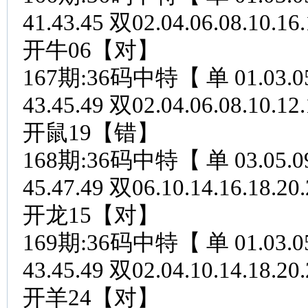
41.43.45 双02.04.06.08.10.16.
开牛06【对】
167期:36码中特【 单 01.03.05.07.
43.45.49 双02.04.06.08.10.12.
开鼠19【错】
168期:36码中特【 单 03.05.09.13.
45.47.49 双06.10.14.16.18.20.
开龙15【对】
169期:36码中特【 单 01.03.05.11.
43.45.49 双02.04.10.14.18.20.
开羊24【对】