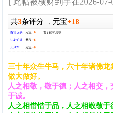
[ 此帖被横财到手在2026-07-0
共
3
条评分
，
元宝
+18
痴情玩偶
元宝
+6
老子的私房钱
沽名钓誉
元宝
+6
-
大风车
元宝
+6
-
三十年众生牛马，六十年诸佛龙
做大做好。
人之相敬，敬于德；人之相交，
于诚。
人之相惜惜于品，人之相敬敬于