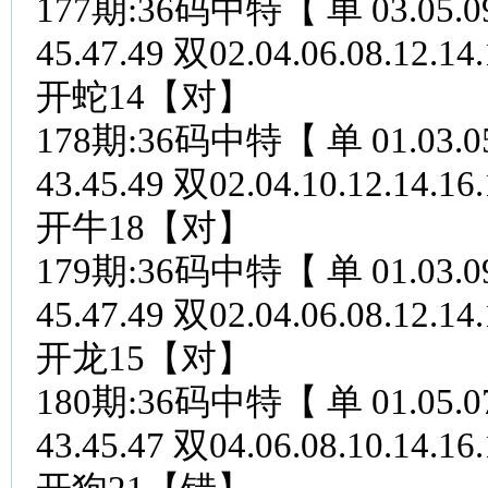
177期:36码中特【 单 03.05.09.11.
45.47.49 双02.04.06.08.12.14.
开蛇14【对】
178期:36码中特【 单 01.03.05.09.
43.45.49 双02.04.10.12.14.16.
开牛18【对】
179期:36码中特【 单 01.03.09.11.
45.47.49 双02.04.06.08.12.14.
开龙15【对】
180期:36码中特【 单 01.05.07.09.
43.45.47 双04.06.08.10.14.16.