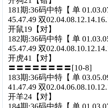
开狗21【错】
181期:36码中特【 单 01.03.07.09.
45.47.49 双02.04.08.12.14.16.
开鼠19【对】
182期:36码中特【 单 01.03.05.07.
45.47.49 双02.04.08.10.12.14.
开虎41【对】
〓〓〓〓〓〓〓〓[10-8]
183期:36码中特【 单 03.05.09.11.
41.47.49 双02.04.06.08.10.12.
开羊24【对】
184期:36码中特【 单 01.03.07.13.