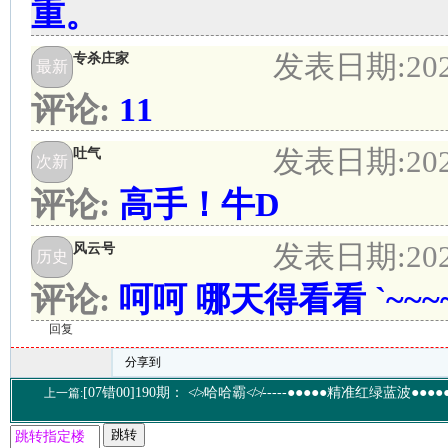
重。
发表日期:
20
专杀庄家
最新
评论:
11
发表日期:
20
吐气
次新
评论:
高手！牛D
发表日期:
20
风云号
历史
评论:
呵呵 哪天得看看 `~~~
回复
分享到
[07错00]190期： ≮≯哈哈霸≮≯-----●●●●●精准红绿蓝波●●●●●--
上一篇:
跳转