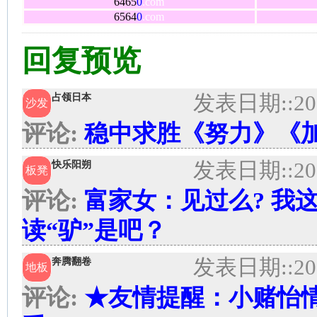
6465
0
.com
6564
0
.com
回复预览
发表日期:
:20
占领日本
沙发
评论:
稳中求胜《努力》《
发表日期:
:20
快乐阳朔
板凳
评论:
富家女：见过么? 我
读“驴”是吧？
发表日期:
:20
奔腾翻卷
地板
评论:
★友情提醒：小赌怡