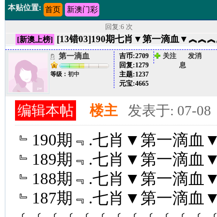
本贴位置:
首页
新澳门彩
回复:6 次
[13错03]190期七肖▼第一滴血▼︽
[新澳上榜]
第一滴血
吉币:
2709
关注
发消
回复:
1279
息
主题:
1237
等级：
初中
元宝:
4665
编辑本帖
楼主
发表于: 07-08
﹄190期﹃.七肖▼第一滴血▼﹝
﹄189期﹃.七肖▼第一滴血▼﹝
﹄188期﹃.七肖▼第一滴血▼﹝
﹄187期﹃.七肖▼第一滴血▼﹝