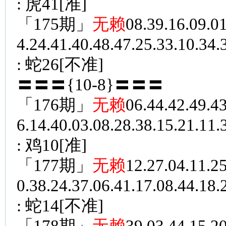
: 虎41[准]
「175期」
无赖
08.39.16.09.01
4.24.41.40.48.47.25.33.10.
: 蛇26[不准]
〓〓〓{10-8}〓〓〓
「176期」
无赖
06.44.42.49.43
6.14.40.03.08.28.38.15.21.
: 鸡10[准]
「177期」
无赖
12.27.04.11.25
0.38.24.37.06.41.17.08.44.
: 蛇14[不准]
「178期」
无赖
39.03.44.15.20