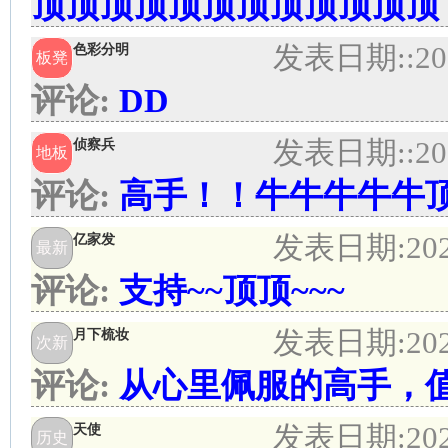
顶顶顶顶顶顶顶顶顶顶顶顶
发表日期:
:20
色彩分明
板凳
评论:
DD
发表日期:
:20
侦察兵
地板
评论:
高手！！牛牛牛牛牛
发表日期:
20
亿家发
最新
评论:
支持~~顶顶~~~
发表日期:
20
月下梳妆
次新
评论:
从心里佩服的高手，值
发表日期:
20
天使
历史