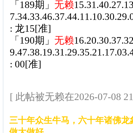
「189期」
无赖
15.31.40.27.13
7.34.33.46.37.44.11.10.30.
: 龙15[准]
「190期」
无赖
16.20.30.37.32
9.47.38.19.31.29.35.21.17.
: 00[准]
[ 此帖被无赖在2026-07-08 2
三十年众生牛马，六十年诸佛龙
做大做好。