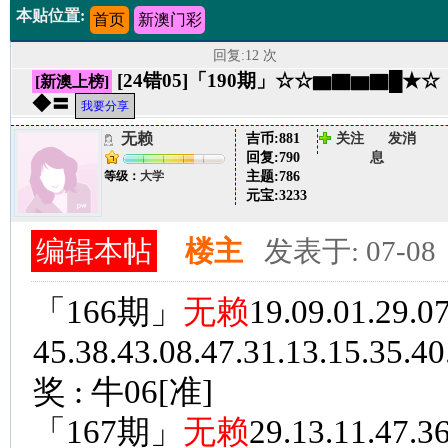
本贴位置:
首页
新澳门彩
回复:12 次
[24错05]「190期」☆☆▆▇▆▇
[新澳上榜]
◆〓
我要分享
无赖
吉币:
881
关注
发消
回复:
790
息
主题:
786
等级：
大学
元宝:
3233
编辑本帖
楼主
发表于: 07-08
「166期」
无赖
19.09.01.29.07
45.38.43.08.47.31.13.15.35
奖 : 牛06[准]
「167期」
无赖
29.13.11.47.36