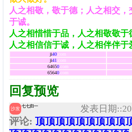
人之相敬，敬于德；人之相交，
于诚。
人之相惜惜于品，人之相敬敬于
人之相信信于诚，人之相伴伴于
ji
40
.com
ji
41
.com
6465
0
.com
6564
0
.com
回复预览
发表日期:
:20
七七归一
沙发
评论:
顶顶顶顶顶顶顶顶顶