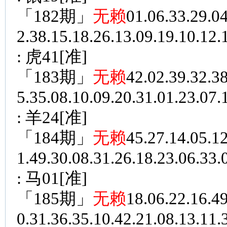
「182期」
无赖
01.06.33.29.04
2.38.15.18.26.13.09.19.10.
: 虎41[准]
「183期」
无赖
42.02.39.32.38
5.35.08.10.09.20.31.01.23.
: 羊24[准]
「184期」
无赖
45.27.14.05.12
1.49.30.08.31.26.18.23.06.
: 马01[准]
「185期」
无赖
18.06.22.16.49
0.31.36.35.10.42.21.08.13.