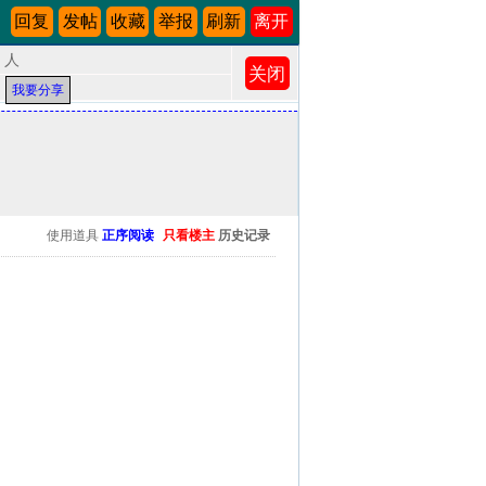
回复
发帖
收藏
举报
刷新
离开
3 人
！
我要分享
使用道具
正序阅读
只看楼主
历史记录