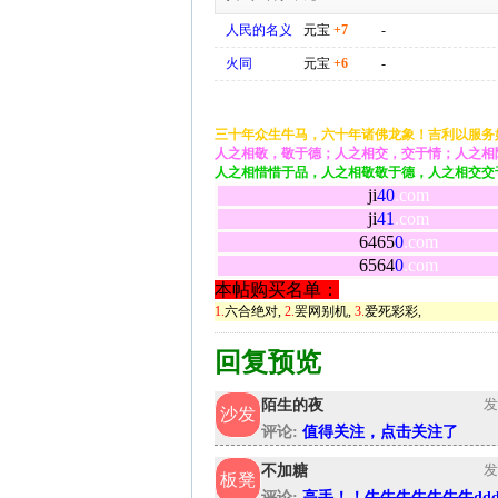
人民的名义
元宝
+7
-
火同
元宝
+6
-
三十年众生牛马，六十年诸佛龙象！吉利以服务
人之相敬，敬于德；人之相交，交于情；人之相
人之相惜惜于品，人之相敬敬于德，人之相交交
ji
40
.com
ji
41
.com
6465
0
.com
6564
0
.com
本帖购买名单：
1.
六合绝对,
2.
罢网别机,
3.
爱死彩彩,
回复预览
陌生的夜
发
沙发
评论:
值得关注，点击关注了
不加糖
发
板凳
评论:
高手！！牛牛牛牛牛牛牛ddddd