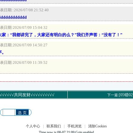
表日期:
:2026/07/08 21:52:40
ddddddddd
表日期:
2026/07/09 15:04:32
家：“我都讲完了，大家还有明白的么？”我们齐声答：“没有了！”
表日期:
2026/07/09 14:50:27
字。
表日期:
2026/07/09 11:39:52
√√√√√√√共同发财√√√√√√√√√√
[05错0
下一篇:
选 页
个人中心
|
联系我们
|
手机浏览
|
清除Cookies
Time now is:08-07 21:09 Gzip enabled