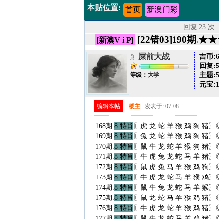
本贴位置:
首页
新澳门彩
回复:23 次
[22错03]190
[新澳V i P]
屎前大战
吉币:
6
回复:
5
主题:
5
等级：
大学
元宝:
1
编辑本帖
楼主
发表于: 07-08
168期.
8 特肖
〖虎 龙 蛇 羊 猴 鸡 狗 猪
169期.
8 特肖
〖兔 龙 蛇 羊 猴 鸡 狗 猪
170期.
8 特肖
〖鼠 牛 龙 蛇 羊 猴 狗 猪
171期.
8 特肖
〖牛 虎 兔 龙 蛇 马 羊 猪
172期.
8 特肖
〖鼠 虎 兔 马 羊 猴 鸡 狗
173期.
8 特肖
〖牛 虎 龙 蛇 马 羊 猴 鸡
174期.
8 特肖
〖鼠 牛 兔 龙 蛇 马 羊 猴
175期.
8 特肖
〖鼠 龙 蛇 马 羊 猴 鸡 猪
176期.
8 特肖
〖牛 虎 龙 蛇 羊 猴 鸡 猪
177期.
8 特肖
〖鼠 牛 龙 蛇 马 羊 鸡 猪