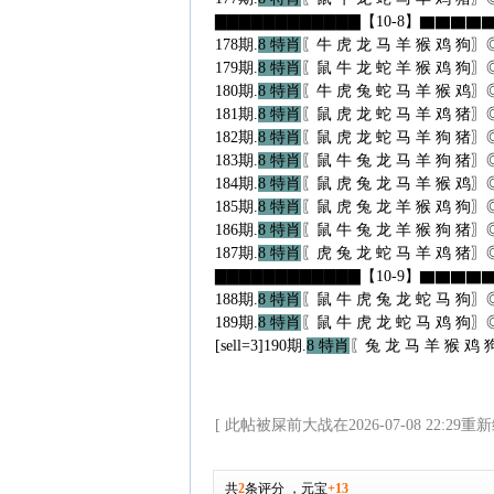
▇▇▇▇▇▇▇▇▇▇▇▇【10-8】▇▇▇
178期.
8 特肖
〖牛 虎 龙 马 羊 猴 鸡 狗
179期.
8 特肖
〖鼠 牛 龙 蛇 羊 猴 鸡 狗
180期.
8 特肖
〖牛 虎 兔 蛇 马 羊 猴 鸡
181期.
8 特肖
〖鼠 虎 龙 蛇 马 羊 鸡 猪
182期.
8 特肖
〖鼠 虎 龙 蛇 马 羊 狗 猪
183期.
8 特肖
〖鼠 牛 兔 龙 马 羊 狗 猪
184期.
8 特肖
〖鼠 虎 兔 龙 马 羊 猴 鸡
185期.
8 特肖
〖鼠 虎 兔 龙 羊 猴 鸡 狗
186期.
8 特肖
〖鼠 牛 兔 龙 羊 猴 狗 猪
187期.
8 特肖
〖虎 兔 龙 蛇 马 羊 鸡 猪
▇▇▇▇▇▇▇▇▇▇▇▇【10-9】▇▇▇
188期.
8 特肖
〖鼠 牛 虎 兔 龙 蛇 马 狗
189期.
8 特肖
〖鼠 牛 虎 龙 蛇 马 鸡 狗
[sell=3]190期.
8 特肖
〖兔 龙 马 羊 猴 鸡 狗
[ 此帖被屎前大战在2026-07-08 22:29重新
共
2
条评分
，
元宝
+13