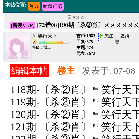
本贴位置:
首页
新澳门彩
回复:4 次
[72错08]190期〔杀②肖〕ㄨㄨㄨ
[新澳V i P]
笑行天下
吉币:
1983
关注
发消
回复:
575
息
主题:
574
等级：
博士
元宝:
2672
编辑本帖
楼主
发表于: 07-08
118期-〔杀②肖〕﹄笑行天下
119期-〔杀②肖〕﹄笑行天下
120期-〔杀②肖〕﹄笑行天下
121期-〔杀②肖〕﹄笑行天下