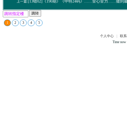
[13错02]《190期》《中特24码》……全心全力……做到
上一篇:
跳转
1
2
3
4
5
个人中心
|
联系
Time now 