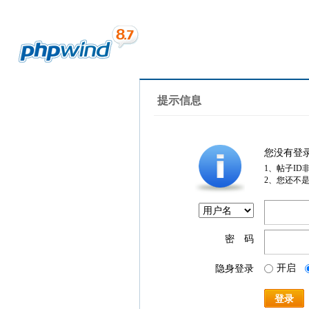
提示信息
您没有登
1、帖子ID
2、您还不
密 码
开启
隐身登录
登录