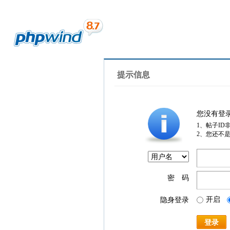
提示信息
您没有登
1、帖子ID
2、您还不
密 码
开启
隐身登录
登录