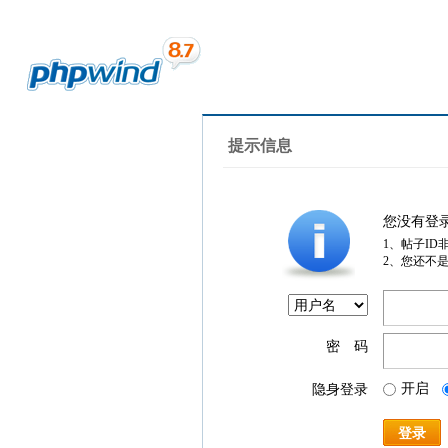
提示信息
您没有登
1、帖子ID
2、您还不
密 码
开启
隐身登录
登录