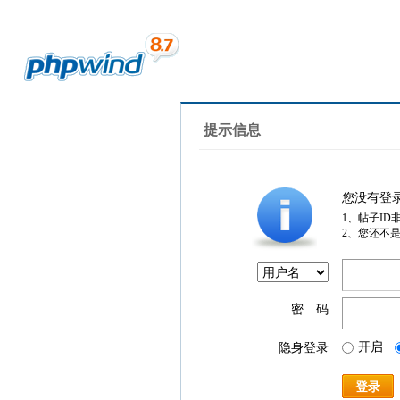
提示信息
您没有登
1、帖子ID
2、您还不
密 码
开启
隐身登录
登录