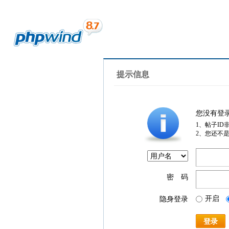
提示信息
您没有登
1、帖子ID
2、您还不
密 码
开启
隐身登录
登录