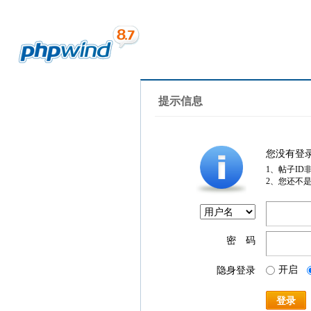
提示信息
您没有登
1、帖子ID
2、您还不
密 码
开启
隐身登录
登录