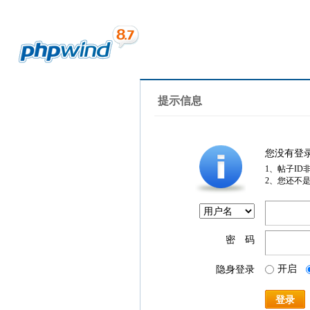
提示信息
您没有登
1、帖子ID
2、您还不
密 码
开启
隐身登录
登录