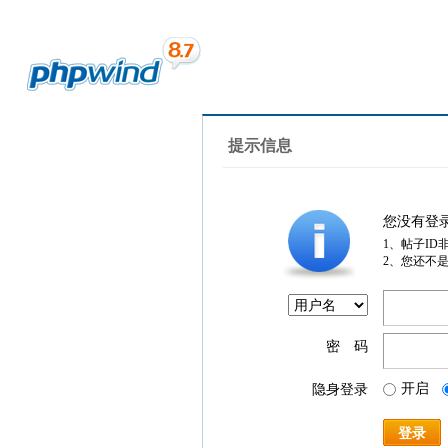
提示信息
您没有登
1、帖子ID
2、您还不
密 码
开启
隐身登录
登录