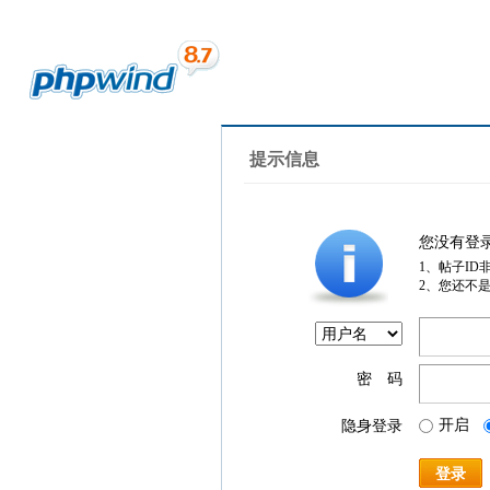
提示信息
您没有登
1、帖子ID
2、您还不
密 码
开启
隐身登录
登录