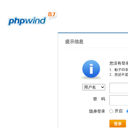
提示信息
您没有登
1、帖子ID
2、您还不
密 码
开启
隐身登录
登录