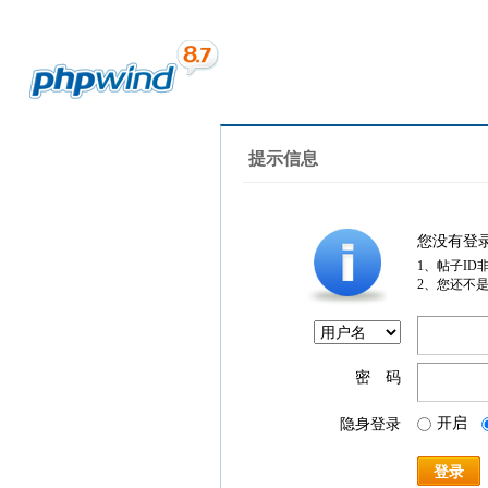
提示信息
您没有登
1、帖子ID
2、您还不
密 码
开启
隐身登录
登录