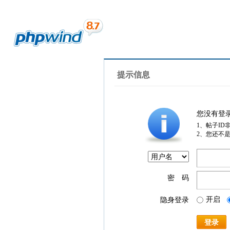
提示信息
您没有登
1、帖子ID
2、您还不
密 码
开启
隐身登录
登录