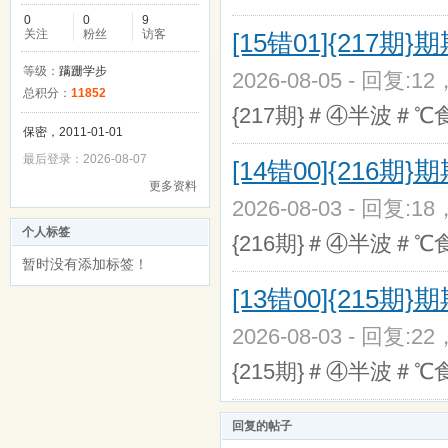
0
0
9
关注
粉丝
访客
[15错01]{21
等级：
蹒跚学步
2026-08-05 - 回复:1
总积分：
11852
{217期}＃④半波＃℃食
保密，2011-01-01
最后登录：2026-08-07
[14错00]{21
更多资料
2026-08-03 - 回复:1
个人标签
{216期}＃④半波＃℃食神℃
暂时没有添加标签！
[13错00]{21
2026-08-03 - 回复:2
{215期}＃④半波＃℃食神℃
回复的帖子