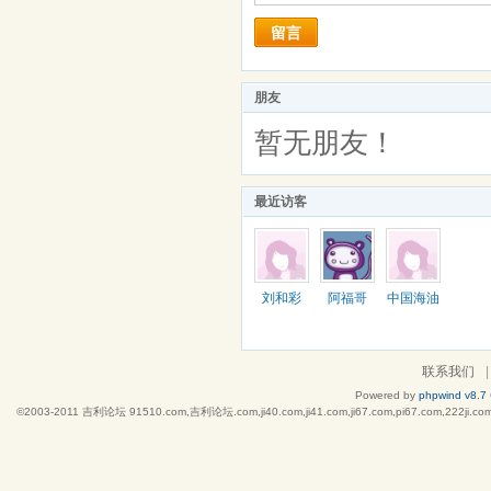
留言
朋友
暂无朋友！
最近访客
刘和彩
阿福哥
中国海油
联系我们
|
Powered by
phpwind v8.7
©2003-2011
吉利论坛 91510.com,吉利论坛.com,ji40.com,ji41.com,ji67.com,pi67.co