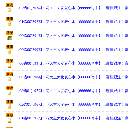
新澳
[02错01]203期：花大主大发表心水【666666肖中】…谨慎跟注
新澳
[01错00]202期：花大主大发表心水【666666肖中】…谨慎跟注
新澳
[00错00]201期：花大主大发表心水【666666肖中】…谨慎跟注
新澳
[00错00]200期：花大主大发表心水【666666肖中】…谨慎跟注
新澳
[00错00]199期：花大主大发表心水【666666肖中】…谨慎跟注
新澳
[00错00]198期：花大主大发表心水【666666肖中】…谨慎跟注
新澳
[03错01]197期：花大主大发表心水【666666肖中】…谨慎跟注
新澳
[02错01]196期：花大主大发表心水【666666肖中】…谨慎跟注
新澳
[01错00]195期：花大主大发表心水【666666肖中】…谨慎跟注