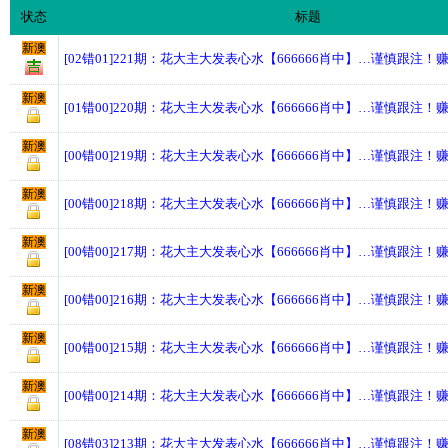
状态
标题
新澳
[02错01]221期：花大主大发表心水【666666肖中】…谨慎跟注
新澳
[01错00]220期：花大主大发表心水【666666肖中】…谨慎跟注
新澳
[00错00]219期：花大主大发表心水【666666肖中】…谨慎跟注
新澳
[00错00]218期：花大主大发表心水【666666肖中】…谨慎跟注
新澳
[00错00]217期：花大主大发表心水【666666肖中】…谨慎跟注
新澳
[00错00]216期：花大主大发表心水【666666肖中】…谨慎跟注
新澳
[00错00]215期：花大主大发表心水【666666肖中】…谨慎跟注
新澳
[00错00]214期：花大主大发表心水【666666肖中】…谨慎跟注
新澳
[08错03]213期：花大主大发表心水【666666肖中】…谨慎跟注