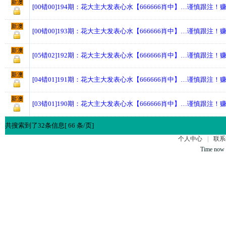
新澳
[00错00]194期：花大主大发表心水【666666肖中】…谨慎跟注
新澳
[00错00]193期：花大主大发表心水【666666肖中】…谨慎跟注
新澳
[05错02]192期：花大主大发表心水【666666肖中】…谨慎跟注
新澳
[04错01]191期：花大主大发表心水【666666肖中】…谨慎跟注
新澳
[03错01]190期：花大主大发表心水【666666肖中】…谨慎跟注
共搜索到了32条信息[ 66 条/页]
个人中心
|
联系
Time now 