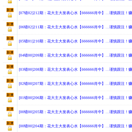
新澳
[07错02]212期：花大主大发表心水【666666肖中】…谨慎跟注
新澳
[06错02]211期：花大主大发表心水【666666肖中】…谨慎跟注
新澳
[05错01]210期：花大主大发表心水【666666肖中】…谨慎跟注
新澳
[04错00]209期：花大主大发表心水【666666肖中】…谨慎跟注
新澳
[03错00]208期：花大主大发表心水【666666肖中】…谨慎跟注
新澳
[02错00]207期：花大主大发表心水【666666肖中】…谨慎跟注
新澳
[01错00]206期：花大主大发表心水【666666肖中】…谨慎跟注
新澳
[00错00]205期：花大主大发表心水【666666肖中】…谨慎跟注
新澳
[00错00]204期：花大主大发表心水【666666肖中】…谨慎跟注