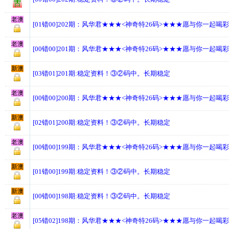
老澳
[01错00]202期：风华君★★★<神奇特26码>★★★愿与你一起喝
老澳
[00错00]201期：风华君★★★<神奇特26码>★★★愿与你一起喝
新澳
[03错01]201期:稳定资料！③②码中。长期稳定
老澳
[00错00]200期：风华君★★★<神奇特26码>★★★愿与你一起喝
新澳
[02错01]200期:稳定资料！③②码中。长期稳定
老澳
[00错00]199期：风华君★★★<神奇特26码>★★★愿与你一起喝
新澳
[01错00]199期:稳定资料！③②码中。长期稳定
新澳
[00错00]198期:稳定资料！③②码中。长期稳定
老澳
[05错02]198期：风华君★★★<神奇特26码>★★★愿与你一起喝