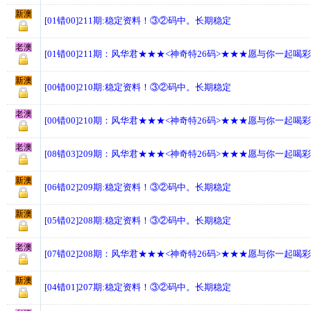
新澳
[01错00]211期:稳定资料！③②码中。长期稳定
老澳
[01错00]211期：风华君★★★<神奇特26码>★★★愿与你一起喝
新澳
[00错00]210期:稳定资料！③②码中。长期稳定
老澳
[00错00]210期：风华君★★★<神奇特26码>★★★愿与你一起喝
老澳
[08错03]209期：风华君★★★<神奇特26码>★★★愿与你一起喝
新澳
[06错02]209期:稳定资料！③②码中。长期稳定
新澳
[05错02]208期:稳定资料！③②码中。长期稳定
老澳
[07错02]208期：风华君★★★<神奇特26码>★★★愿与你一起喝
新澳
[04错01]207期:稳定资料！③②码中。长期稳定