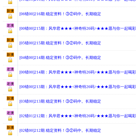
新澳
[06错00]216期:稳定资料！③②码中。长期稳定
老澳
[00错00]215期：风华君★★★<神奇特26码>★★★愿与你一起喝
新澳
[05错00]215期:稳定资料！③②码中。长期稳定
新澳
[04错00]214期:稳定资料！③②码中。长期稳定
老澳
[00错00]214期：风华君★★★<神奇特26码>★★★愿与你一起喝
老澳
[00错00]213期：风华君★★★<神奇特26码>★★★愿与你一起喝
新澳
[03错00]213期:稳定资料！③②码中。长期稳定
老澳
[02错01]212期：风华君★★★<神奇特26码>★★★愿与你一起喝
新澳
[02错00]212期:稳定资料！③②码中。长期稳定