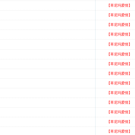
【草尼玛爱情】
【草尼玛爱情】
【草尼玛爱情】
【草尼玛爱情】
【草尼玛爱情】
【草尼玛爱情】
【草尼玛爱情】
【草尼玛爱情】
【草尼玛爱情】
【草尼玛爱情】
【草尼玛爱情】
【草尼玛爱情】
【草尼玛爱情】
【草尼玛爱情】