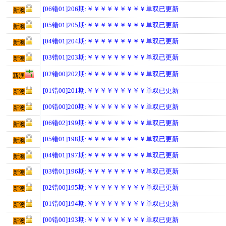
[06错01]206期:￥￥￥￥￥￥￥￥￥单双已更新
新澳
[05错01]205期:￥￥￥￥￥￥￥￥￥单双已更新
新澳
[04错01]204期:￥￥￥￥￥￥￥￥￥单双已更新
新澳
[03错01]203期:￥￥￥￥￥￥￥￥￥单双已更新
新澳
[02错00]202期:￥￥￥￥￥￥￥￥￥单双已更新
新澳
[01错00]201期:￥￥￥￥￥￥￥￥￥单双已更新
新澳
[00错00]200期:￥￥￥￥￥￥￥￥￥单双已更新
新澳
[06错02]199期:￥￥￥￥￥￥￥￥￥单双已更新
新澳
[05错01]198期:￥￥￥￥￥￥￥￥￥单双已更新
新澳
[04错01]197期:￥￥￥￥￥￥￥￥￥单双已更新
新澳
[03错01]196期:￥￥￥￥￥￥￥￥￥单双已更新
新澳
[02错00]195期:￥￥￥￥￥￥￥￥￥单双已更新
新澳
[01错00]194期:￥￥￥￥￥￥￥￥￥单双已更新
新澳
[00错00]193期:￥￥￥￥￥￥￥￥￥单双已更新
新澳