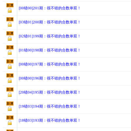
新澳
[00错00]201期：很不错的合数单双！
新澳
[03错01]200期：很不错的合数单双！
新澳
[02错01]199期：很不错的合数单双！
新澳
[01错00]198期：很不错的合数单双！
新澳
[00错00]197期：很不错的合数单双！
新澳
[00错00]196期：很不错的合数单双！
新澳
[20错04]195期：很不错的合数单双！
新澳
[19错03]194期：很不错的合数单双！
新澳
[18错03]193期：很不错的合数单双！