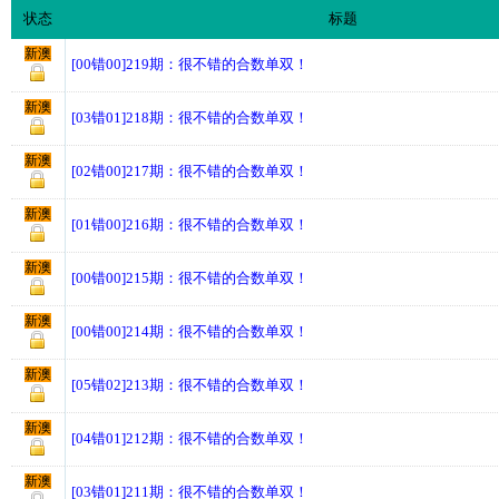
状态
标题
新澳
[00错00]219期：很不错的合数单双！
新澳
[03错01]218期：很不错的合数单双！
新澳
[02错00]217期：很不错的合数单双！
新澳
[01错00]216期：很不错的合数单双！
新澳
[00错00]215期：很不错的合数单双！
新澳
[00错00]214期：很不错的合数单双！
新澳
[05错02]213期：很不错的合数单双！
新澳
[04错01]212期：很不错的合数单双！
新澳
[03错01]211期：很不错的合数单双！