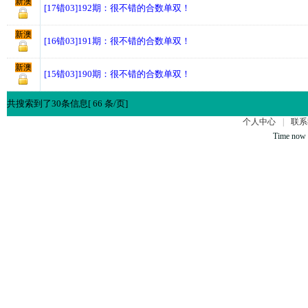
新澳
[17错03]192期：很不错的合数单双！
新澳
[16错03]191期：很不错的合数单双！
新澳
[15错03]190期：很不错的合数单双！
共搜索到了30条信息[ 66 条/页]
个人中心
|
联系
Time now 