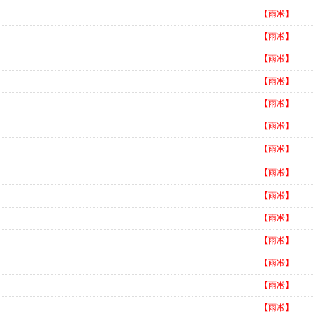
【雨凇】
【雨凇】
【雨凇】
【雨凇】
【雨凇】
【雨凇】
【雨凇】
【雨凇】
【雨凇】
【雨凇】
【雨凇】
【雨凇】
【雨凇】
【雨凇】